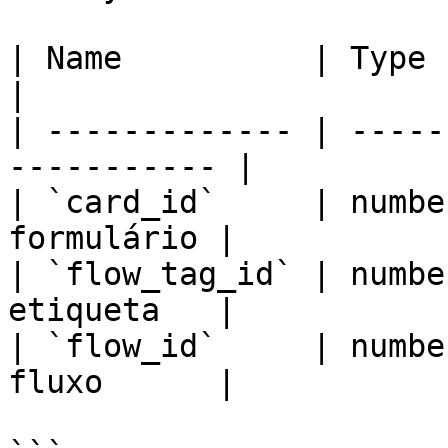
| Name          | Type   | Descriptio
|

| ------------- | -----
----------- |

| `card_id`     | numbe
formulário |

| `flow_tag_id` | numbe
etiqueta   |

| `flow_id`     | numbe
fluxo      |
