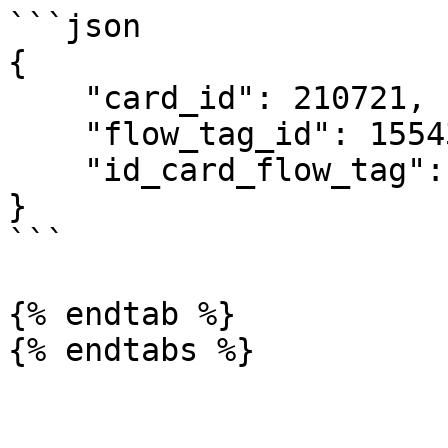
```json

{

    "card_id": 210721,

    "flow_tag_id": 15543,

    "id_card_flow_tag": 156704

}

```

{% endtab %}
