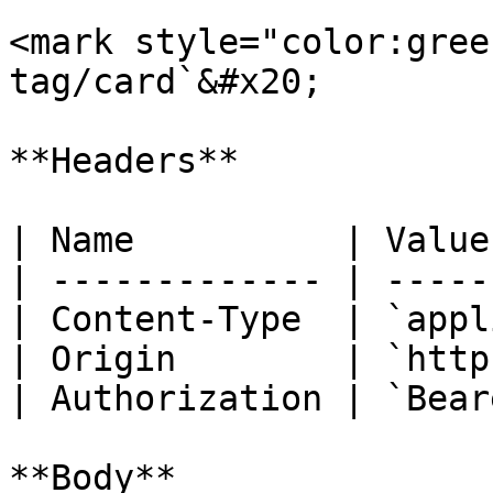
<mark style="color:gree
tag/card`&#x20;

**Headers**

| Name          | Value
| ------------- | -----
| Content-Type  | `appl
| Origin        | `http
| Authorization | `Bear
**Body**
