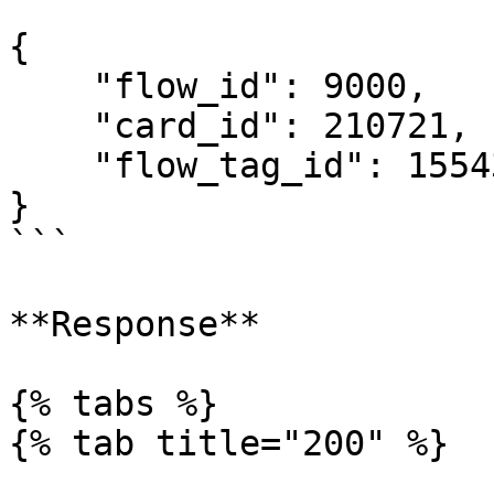
```

{

    "flow_id": 9000,

    "card_id": 210721,

    "flow_tag_id": 15543

}

```

**Response**

{% tabs %}

{% tab title="200" %}
